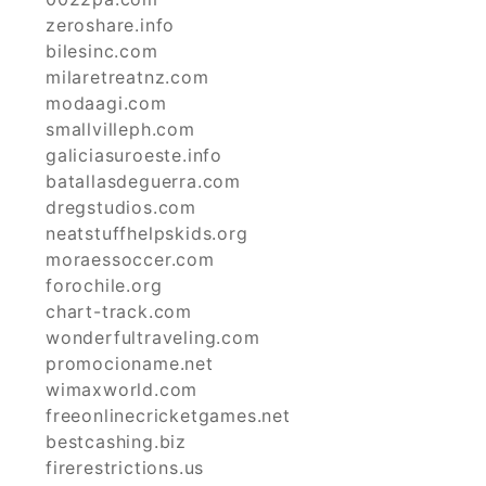
zeroshare.info
bilesinc.com
milaretreatnz.com
modaagi.com
smallvilleph.com
galiciasuroeste.info
batallasdeguerra.com
dregstudios.com
neatstuffhelpskids.org
moraessoccer.com
forochile.org
chart-track.com
wonderfultraveling.com
promocioname.net
wimaxworld.com
freeonlinecricketgames.net
bestcashing.biz
firerestrictions.us