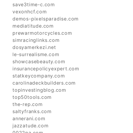
save3time-c.com
vexonhcf.com
demos-pixelsparadise.com
mediatitude.com
prewarmotorcycles.com
simracinglinks.com
dosyamerkezi.net
le-surrealisme.com
showcasebeauty.com
insurancepolicyexpert.com
statkeycompany.com
carolinadeckbuilders.com
topinvestingblog.com
top50tools.com
the-rep.com
saltyfranks.com
annerani.com
jazzatude.com
0022pa.com