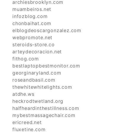
archiesbrooklyn.com
muambeiros.net
infozblog.com
chonbaihat.com
elblogdeoscargonzalez.com
webpromote.net
steroids-store.co
arteydecoracion.net
fithog.com
bestlaptopbestmonitor.com
georginaryland.com
roseandbasil.com
thewhitewhitelights.com
atdhe.ws
heckrodtwetland.org
halfheardinthestillness.com
mybestmassagechair.com
ericreed.net
fluxetine.com