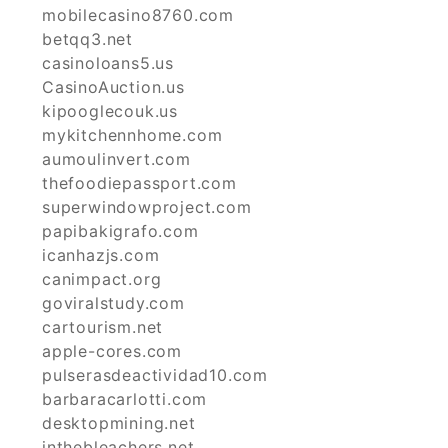
mobilecasino8760.com
betqq3.net
casinoloans5.us
CasinoAuction.us
kipooglecouk.us
mykitchennhome.com
aumoulinvert.com
thefoodiepassport.com
superwindowproject.com
papibakigrafo.com
icanhazjs.com
canimpact.org
goviralstudy.com
cartourism.net
apple-cores.com
pulserasdeactividad10.com
barbaracarlotti.com
desktopmining.net
inthebleachers.net