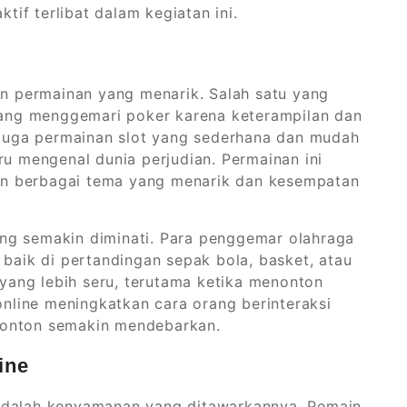
tif terlibat dalam kegiatan ini.
an permainan yang menarik. Salah satu yang
rang menggemari poker karena keterampilan dan
 juga permainan slot yang sederhana dan mudah
u mengenal dunia perjudian. Permainan ini
 berbagai tema yang menarik dan kesempatan
yang semakin diminati. Para penggemar olahraga
baik di pertandingan sepak bola, basket, atau
 yang lebih seru, terutama ketika menonton
online meningkatkan cara orang berinteraksi
onton semakin mendebarkan.
ine
e adalah kenyamanan yang ditawarkannya. Pemain