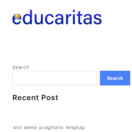
Skip
to
content
Gunakan GoPay dan LinkAja untuk deposit dan ma
Slot Gacor di Situs Judi
Search
Search
Recent Post
slot demo pragmatic lengkap