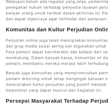
Walaupun belum ada regulasi yang jelas, pemerint
penegakan hukum terhadap penyedia layanan perju
banyak orang untuk terlibat dalam aktivitas ini. P
dan dapat dipercaya agar terhindar dari penipuan
Komunitas dan Kultur Perjudian Onli
Perjudian online juga telah menciptakan komunita
dan grup media sosial sering kali digunakan untuk
Para pemain dapat berinteraksi dan belajar dari s
mendukung. Dalam banyak kasus, komunitas ini dap
pemain, membantu mereka merasa lebih terhubung m
Banyak juga komunitas yang mempromosikan permai
pemain didorong untuk tetap mengingat batasan m
menciptakan kultur perjudian yang positif menjad
berpotensi yang dapat muncul dari kegiatan ini.
Persepsi Masyarakat Terhadap Perjud