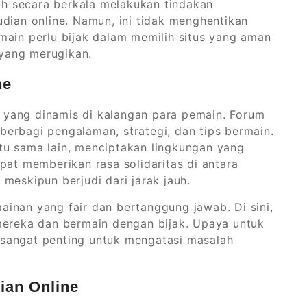
ah secara berkala melakukan tindakan
dian online. Namun, ini tidak menghentikan
emain perlu bijak dalam memilih situs yang aman
 yang merugikan.
ne
s yang dinamis di kalangan para pemain. Forum
 berbagi pengalaman, strategi, dan tips bermain.
atu sama lain, menciptakan lingkungan yang
at memberikan rasa solidaritas di antara
eskipun berjudi dari jarak jauh.
nan yang fair dan bertanggung jawab. Di sini,
ereka dan bermain dengan bijak. Upaya untuk
i sangat penting untuk mengatasi masalah
ian Online