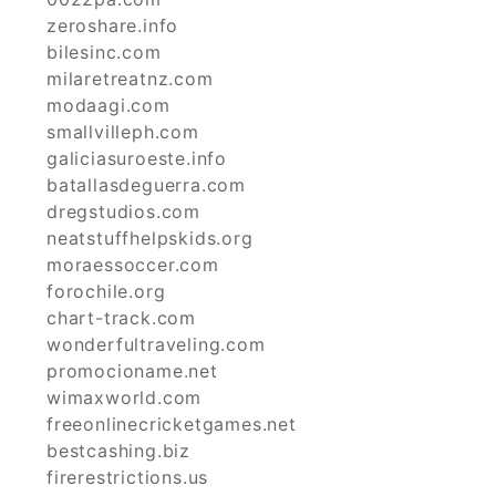
zeroshare.info
bilesinc.com
milaretreatnz.com
modaagi.com
smallvilleph.com
galiciasuroeste.info
batallasdeguerra.com
dregstudios.com
neatstuffhelpskids.org
moraessoccer.com
forochile.org
chart-track.com
wonderfultraveling.com
promocioname.net
wimaxworld.com
freeonlinecricketgames.net
bestcashing.biz
firerestrictions.us