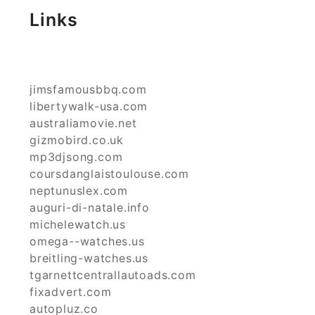
Links
jimsfamousbbq.com
libertywalk-usa.com
australiamovie.net
gizmobird.co.uk
mp3djsong.com
coursdanglaistoulouse.com
neptunuslex.com
auguri-di-natale.info
michelewatch.us
omega--watches.us
breitling-watches.us
tgarnettcentrallautoads.com
fixadvert.com
autopluz.co