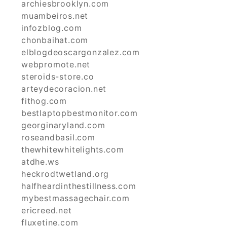
archiesbrooklyn.com
muambeiros.net
infozblog.com
chonbaihat.com
elblogdeoscargonzalez.com
webpromote.net
steroids-store.co
arteydecoracion.net
fithog.com
bestlaptopbestmonitor.com
georginaryland.com
roseandbasil.com
thewhitewhitelights.com
atdhe.ws
heckrodtwetland.org
halfheardinthestillness.com
mybestmassagechair.com
ericreed.net
fluxetine.com