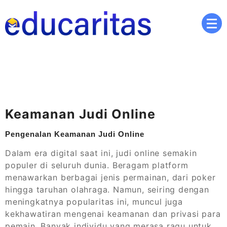
Skip
to
content
Gunakan GoPay dan LinkAja untuk deposit dan
Slot Gacor di Situs Judi
mainkan slot gacor dengan kemudahan di situs judi
Terbaik dengan E-Wallet
terbaik.
GoPay dan LinkAja
Keamanan Judi Online
Pengenalan Keamanan Judi Online
Dalam era digital saat ini, judi online semakin
populer di seluruh dunia. Beragam platform
menawarkan berbagai jenis permainan, dari poker
hingga taruhan olahraga. Namun, seiring dengan
meningkatnya popularitas ini, muncul juga
kekhawatiran mengenai keamanan dan privasi para
pemain. Banyak individu yang merasa ragu untuk