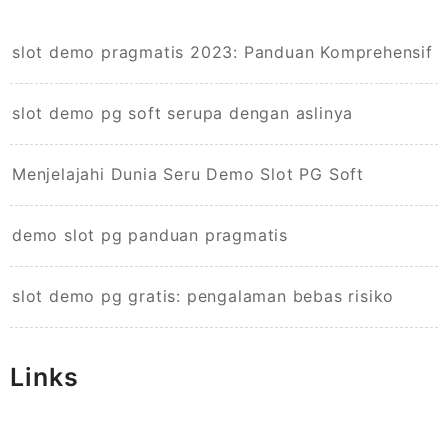
slot demo pragmatis 2023: Panduan Komprehensif
slot demo pg soft serupa dengan aslinya
Menjelajahi Dunia Seru Demo Slot PG Soft
demo slot pg panduan pragmatis
slot demo pg gratis: pengalaman bebas risiko
Links