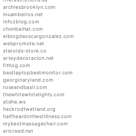
archiesbrooklyn.com
muambeiros.net
infozblog.com
chonbaihat.com
elblogdeoscargonzalez.com
webpromote.net
steroids-store.co
arteydecoracion.net
fithog.com
bestlaptopbestmonitor.com
georginaryland.com
roseandbasil.com
thewhitewhitelights.com
atdhe.ws
heckrodtwetland.org
halfheardinthestillness.com
mybestmassagechair.com
ericreed.net