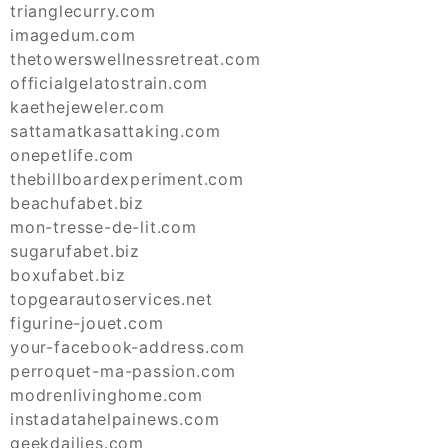
trianglecurry.com
imagedum.com
thetowerswellnessretreat.com
officialgelatostrain.com
kaethejeweler.com
sattamatkasattaking.com
onepetlife.com
thebillboardexperiment.com
beachufabet.biz
mon-tresse-de-lit.com
sugarufabet.biz
boxufabet.biz
topgearautoservices.net
figurine-jouet.com
your-facebook-address.com
perroquet-ma-passion.com
modrenlivinghome.com
instadatahelpainews.com
geekdailies.com