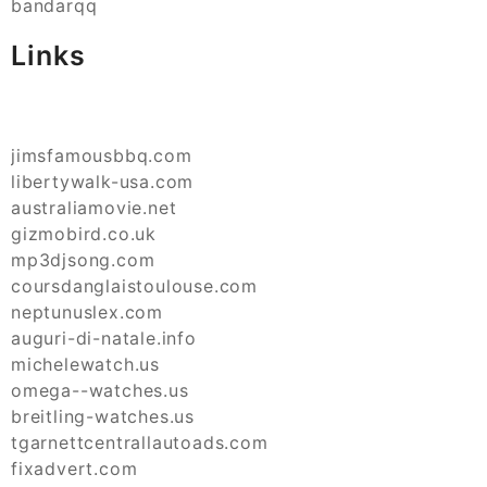
bandarqq
Links
jimsfamousbbq.com
libertywalk-usa.com
australiamovie.net
gizmobird.co.uk
mp3djsong.com
coursdanglaistoulouse.com
neptunuslex.com
auguri-di-natale.info
michelewatch.us
omega--watches.us
breitling-watches.us
tgarnettcentrallautoads.com
fixadvert.com