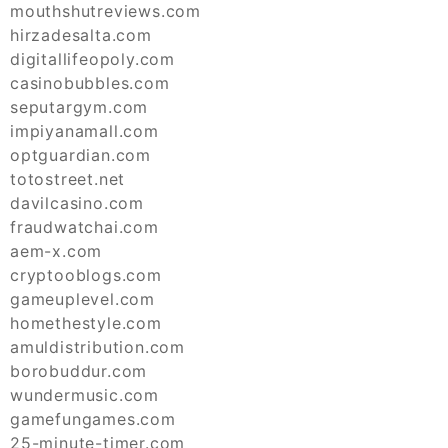
mouthshutreviews.com
hirzadesalta.com
digitallifeopoly.com
casinobubbles.com
seputargym.com
impiyanamall.com
optguardian.com
totostreet.net
davilcasino.com
fraudwatchai.com
aem-x.com
cryptooblogs.com
gameuplevel.com
homethestyle.com
amuldistribution.com
borobuddur.com
wundermusic.com
gamefungames.com
25-minute-timer.com