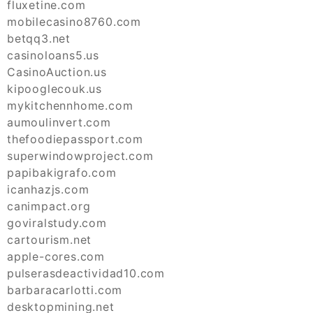
fluxetine.com
mobilecasino8760.com
betqq3.net
casinoloans5.us
CasinoAuction.us
kipooglecouk.us
mykitchennhome.com
aumoulinvert.com
thefoodiepassport.com
superwindowproject.com
papibakigrafo.com
icanhazjs.com
canimpact.org
goviralstudy.com
cartourism.net
apple-cores.com
pulserasdeactividad10.com
barbaracarlotti.com
desktopmining.net