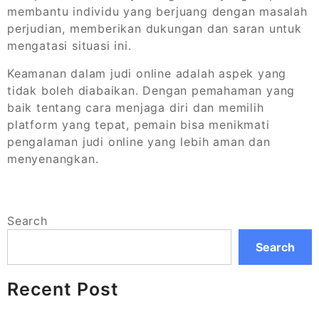
membantu individu yang berjuang dengan masalah
perjudian, memberikan dukungan dan saran untuk
mengatasi situasi ini.
Keamanan dalam judi online adalah aspek yang
tidak boleh diabaikan. Dengan pemahaman yang
baik tentang cara menjaga diri dan memilih
platform yang tepat, pemain bisa menikmati
pengalaman judi online yang lebih aman dan
menyenangkan.
Search
Search
Recent Post