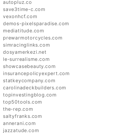
autopluz.co
save3time-c.com
vexonhcf.com
demos-pixelsparadise.com
mediatitude.com
prewarmotorcycles.com
simracinglinks.com
dosyamerkezi.net
le-surrealisme.com
showcasebeauty.com
insurancepolicyexpert.com
statkeycompany.com
carolinadeckbuilders.com
topinvestingblog.com
top50tools.com
the-rep.com
saltyfranks.com
annerani.com
jazzatude.com