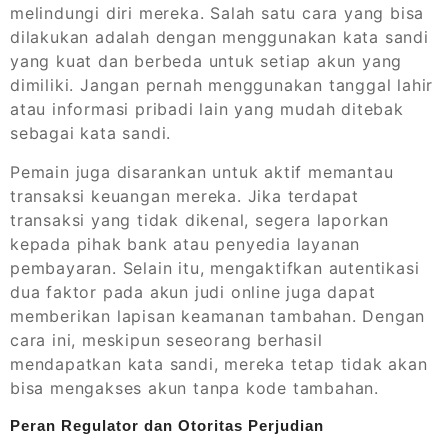
melindungi diri mereka. Salah satu cara yang bisa
dilakukan adalah dengan menggunakan kata sandi
yang kuat dan berbeda untuk setiap akun yang
dimiliki. Jangan pernah menggunakan tanggal lahir
atau informasi pribadi lain yang mudah ditebak
sebagai kata sandi.
Pemain juga disarankan untuk aktif memantau
transaksi keuangan mereka. Jika terdapat
transaksi yang tidak dikenal, segera laporkan
kepada pihak bank atau penyedia layanan
pembayaran. Selain itu, mengaktifkan autentikasi
dua faktor pada akun judi online juga dapat
memberikan lapisan keamanan tambahan. Dengan
cara ini, meskipun seseorang berhasil
mendapatkan kata sandi, mereka tetap tidak akan
bisa mengakses akun tanpa kode tambahan.
Peran Regulator dan Otoritas Perjudian