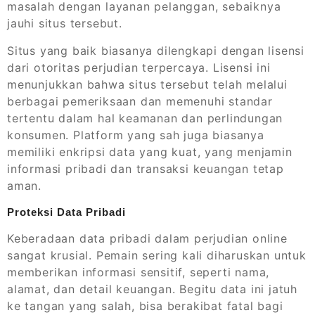
masalah dengan layanan pelanggan, sebaiknya
jauhi situs tersebut.
Situs yang baik biasanya dilengkapi dengan lisensi
dari otoritas perjudian terpercaya. Lisensi ini
menunjukkan bahwa situs tersebut telah melalui
berbagai pemeriksaan dan memenuhi standar
tertentu dalam hal keamanan dan perlindungan
konsumen. Platform yang sah juga biasanya
memiliki enkripsi data yang kuat, yang menjamin
informasi pribadi dan transaksi keuangan tetap
aman.
Proteksi Data Pribadi
Keberadaan data pribadi dalam perjudian online
sangat krusial. Pemain sering kali diharuskan untuk
memberikan informasi sensitif, seperti nama,
alamat, dan detail keuangan. Begitu data ini jatuh
ke tangan yang salah, bisa berakibat fatal bagi