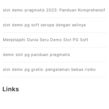
slot demo pragmatis 2023: Panduan Komprehensif
slot demo pg soft serupa dengan aslinya
Menjelajahi Dunia Seru Demo Slot PG Soft
demo slot pg panduan pragmatis
slot demo pg gratis: pengalaman bebas risiko
Links