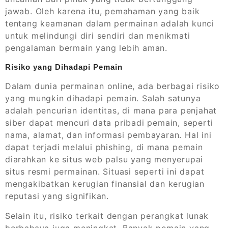
jawab. Oleh karena itu, pemahaman yang baik
tentang keamanan dalam permainan adalah kunci
untuk melindungi diri sendiri dan menikmati
pengalaman bermain yang lebih aman.
Risiko yang Dihadapi Pemain
Dalam dunia permainan online, ada berbagai risiko
yang mungkin dihadapi pemain. Salah satunya
adalah pencurian identitas, di mana para penjahat
siber dapat mencuri data pribadi pemain, seperti
nama, alamat, dan informasi pembayaran. Hal ini
dapat terjadi melalui phishing, di mana pemain
diarahkan ke situs web palsu yang menyerupai
situs resmi permainan. Situasi seperti ini dapat
mengakibatkan kerugian finansial dan kerugian
reputasi yang signifikan.
Selain itu, risiko terkait dengan perangkat lunak