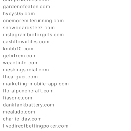
gardenofeaten.com
hycys05.com
onemoremilerunning.com
snowboardsteez.com
instagrambioforgirls.com
cashflowxfiles.com
kmbb10.com
getxtrem.com
weactinfo.com
meshingsocial.com
thearguer.com
marketing-mobile-app.com
floralpunchcraft.com
fiasone.com
danktankbattery.com
mealudo.com
charlie-day.com
livedirectbettingpoker.com