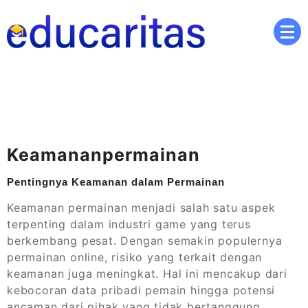
Skip
to
content
Gunakan GoPay dan LinkAja untuk deposit dan
Slot Gacor di Situs Judi
mainkan slot gacor dengan kemudahan di situs judi
Terbaik dengan E-Wallet
terbaik.
GoPay dan LinkAja
Keamananpermainan
Pentingnya Keamanan dalam Permainan
Keamanan permainan menjadi salah satu aspek
terpenting dalam industri game yang terus
berkembang pesat. Dengan semakin populernya
permainan online, risiko yang terkait dengan
keamanan juga meningkat. Hal ini mencakup dari
kebocoran data pribadi pemain hingga potensi
ancaman dari pihak yang tidak bertanggung