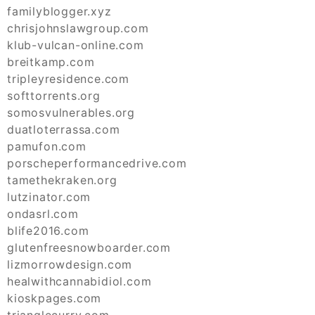
familyblogger.xyz
chrisjohnslawgroup.com
klub-vulcan-online.com
breitkamp.com
tripleyresidence.com
softtorrents.org
somosvulnerables.org
duatloterrassa.com
pamufon.com
porscheperformancedrive.com
tamethekraken.org
lutzinator.com
ondasrl.com
blife2016.com
glutenfreesnowboarder.com
lizmorrowdesign.com
healwithcannabidiol.com
kioskpages.com