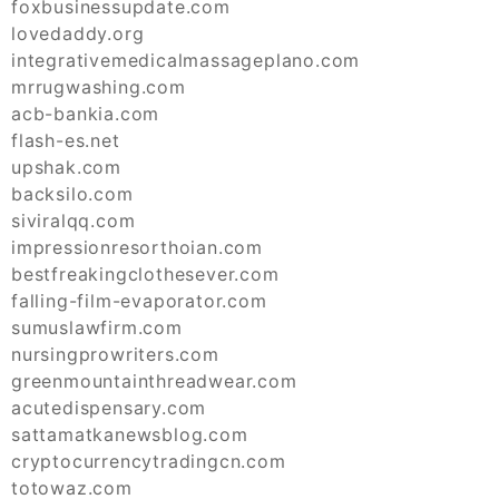
foxbusinessupdate.com
lovedaddy.org
integrativemedicalmassageplano.com
mrrugwashing.com
acb-bankia.com
flash-es.net
upshak.com
backsilo.com
siviralqq.com
impressionresorthoian.com
bestfreakingclothesever.com
falling-film-evaporator.com
sumuslawfirm.com
nursingprowriters.com
greenmountainthreadwear.com
acutedispensary.com
sattamatkanewsblog.com
cryptocurrencytradingcn.com
totowaz.com