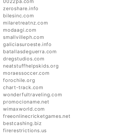
0022pa.com
zeroshare.info
bilesinc.com
milaretreatnz.com
modaagi.com
smallvilleph.com
galiciasuroeste.info
batallasdeguerra.com
dregstudios.com
neatstuffhelpskids.org
moraessoccer.com
forochile.org
chart-track.com
wonderfultraveling.com
promocioname.net
wimaxworld.com
freeonlinecricketgames.net
bestcashing.biz
firerestrictions.us