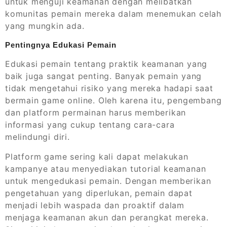
untuk menguji keamanan dengan melibatkan
komunitas pemain mereka dalam menemukan celah
yang mungkin ada.
Pentingnya Edukasi Pemain
Edukasi pemain tentang praktik keamanan yang
baik juga sangat penting. Banyak pemain yang
tidak mengetahui risiko yang mereka hadapi saat
bermain game online. Oleh karena itu, pengembang
dan platform permainan harus memberikan
informasi yang cukup tentang cara-cara
melindungi diri.
Platform game sering kali dapat melakukan
kampanye atau menyediakan tutorial keamanan
untuk mengedukasi pemain. Dengan memberikan
pengetahuan yang diperlukan, pemain dapat
menjadi lebih waspada dan proaktif dalam
menjaga keamanan akun dan perangkat mereka.