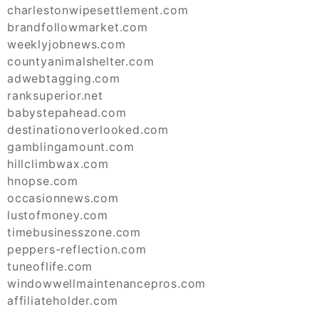
charlestonwipesettlement.com
brandfollowmarket.com
weeklyjobnews.com
countyanimalshelter.com
adwebtagging.com
ranksuperior.net
babystepahead.com
destinationoverlooked.com
gamblingamount.com
hillclimbwax.com
hnopse.com
occasionnews.com
lustofmoney.com
timebusinesszone.com
peppers-reflection.com
tuneoflife.com
windowwellmaintenancepros.com
affiliateholder.com