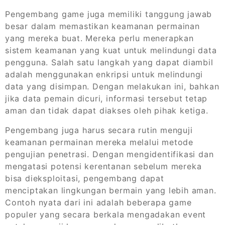
Pengembang game juga memiliki tanggung jawab
besar dalam memastikan keamanan permainan
yang mereka buat. Mereka perlu menerapkan
sistem keamanan yang kuat untuk melindungi data
pengguna. Salah satu langkah yang dapat diambil
adalah menggunakan enkripsi untuk melindungi
data yang disimpan. Dengan melakukan ini, bahkan
jika data pemain dicuri, informasi tersebut tetap
aman dan tidak dapat diakses oleh pihak ketiga.
Pengembang juga harus secara rutin menguji
keamanan permainan mereka melalui metode
pengujian penetrasi. Dengan mengidentifikasi dan
mengatasi potensi kerentanan sebelum mereka
bisa dieksploitasi, pengembang dapat
menciptakan lingkungan bermain yang lebih aman.
Contoh nyata dari ini adalah beberapa game
populer yang secara berkala mengadakan event