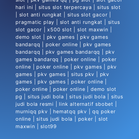
hari ini
|
situs slot terpercaya
|
situs slot
|
slot anti rungkat
|
situs slot gacor
|
pragmatic play
|
slot anti rungkat
|
situs
slot gacor
|
x500 slot
|
slot maxwin
|
demo slot
|
pkv games
|
pkv games
bandarqq
|
poker online
|
pkv games
bandarqq
|
pkv games bandarqq
|
pkv
games bandarqq
|
poker online
|
poker
online
|
poker online
|
pkv games
|
pkv
games
|
pkv games
|
situs pkv
|
pkv
games
|
pkv games
|
poker online
|
poker online
|
poker online
|
demo slot
pg
|
situs judi bola
|
situs judi bola
|
situs
judi bola resmi
|
link alternatif sbobet
|
murniqq pkv
|
hematqq pkv
|
qq poker
online
|
situs judi bola
|
poker
|
slot
maxwin
|
slot99