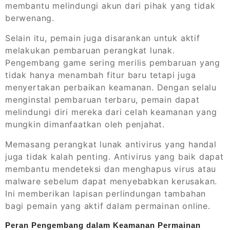
membantu melindungi akun dari pihak yang tidak
berwenang.
Selain itu, pemain juga disarankan untuk aktif
melakukan pembaruan perangkat lunak.
Pengembang game sering merilis pembaruan yang
tidak hanya menambah fitur baru tetapi juga
menyertakan perbaikan keamanan. Dengan selalu
menginstal pembaruan terbaru, pemain dapat
melindungi diri mereka dari celah keamanan yang
mungkin dimanfaatkan oleh penjahat.
Memasang perangkat lunak antivirus yang handal
juga tidak kalah penting. Antivirus yang baik dapat
membantu mendeteksi dan menghapus virus atau
malware sebelum dapat menyebabkan kerusakan.
Ini memberikan lapisan perlindungan tambahan
bagi pemain yang aktif dalam permainan online.
Peran Pengembang dalam Keamanan Permainan