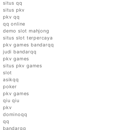
situs qq
situs pkv
pkv qq
qq online
demo slot mahjong
situs slot terpercaya
pkv games bandarqq
judi bandarqq
pkv games
situs pkv games
slot
asikqq
poker
pkv games
qiu qiu
pkv
dominoqq
qq
bandarqq