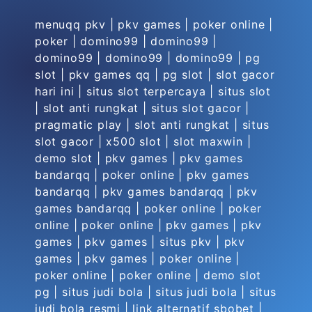
menuqq pkv
|
pkv games
|
poker online
|
poker
|
domino99
|
domino99
|
domino99
|
domino99
|
domino99
|
pg
slot
|
pkv games qq
|
pg slot
|
slot gacor
hari ini
|
situs slot terpercaya
|
situs slot
|
slot anti rungkat
|
situs slot gacor
|
pragmatic play
|
slot anti rungkat
|
situs
slot gacor
|
x500 slot
|
slot maxwin
|
demo slot
|
pkv games
|
pkv games
bandarqq
|
poker online
|
pkv games
bandarqq
|
pkv games bandarqq
|
pkv
games bandarqq
|
poker online
|
poker
online
|
poker online
|
pkv games
|
pkv
games
|
pkv games
|
situs pkv
|
pkv
games
|
pkv games
|
poker online
|
poker online
|
poker online
|
demo slot
pg
|
situs judi bola
|
situs judi bola
|
situs
judi bola resmi
|
link alternatif sbobet
|