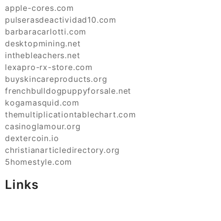
apple-cores.com
pulserasdeactividad10.com
barbaracarlotti.com
desktopmining.net
inthebleachers.net
lexapro-rx-store.com
buyskincareproducts.org
frenchbulldogpuppyforsale.net
kogamasquid.com
themultiplicationtablechart.com
casinoglamour.org
dextercoin.io
christianarticledirectory.org
5homestyle.com
Links