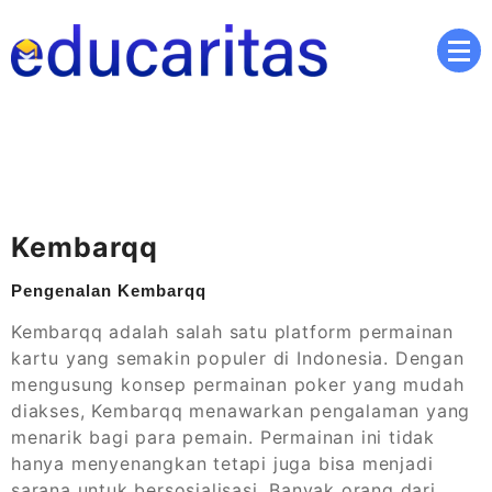
Skip
to
content
Gunakan GoPay dan LinkAja untuk deposit dan
Slot Gacor di Situs Judi
mainkan slot gacor dengan kemudahan di situs judi
Terbaik dengan E-Wallet
terbaik.
GoPay dan LinkAja
Kembarqq
Pengenalan Kembarqq
Kembarqq adalah salah satu platform permainan
kartu yang semakin populer di Indonesia. Dengan
mengusung konsep permainan poker yang mudah
diakses, Kembarqq menawarkan pengalaman yang
menarik bagi para pemain. Permainan ini tidak
hanya menyenangkan tetapi juga bisa menjadi
sarana untuk bersosialisasi. Banyak orang dari