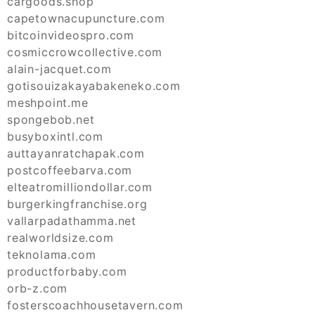
cargoods.shop
capetownacupuncture.com
bitcoinvideospro.com
cosmiccrowcollective.com
alain-jacquet.com
gotisouizakayabakeneko.com
meshpoint.me
spongebob.net
busyboxintl.com
auttayanratchapak.com
postcoffeebarva.com
elteatromilliondollar.com
burgerkingfranchise.org
vallarpadathamma.net
realworldsize.com
teknolama.com
productforbaby.com
orb-z.com
fosterscoachhousetavern.com