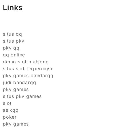
Links
situs qq
situs pkv
pkv qq
qq online
demo slot mahjong
situs slot terpercaya
pkv games bandarqq
judi bandarqq
pkv games
situs pkv games
slot
asikqq
poker
pkv games