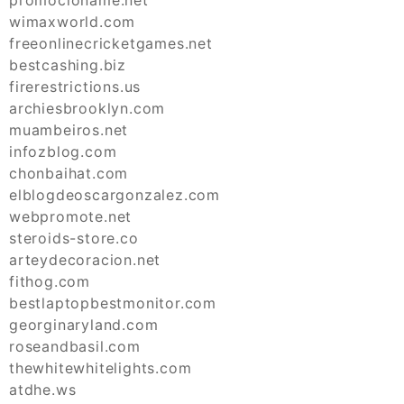
promocioname.net
wimaxworld.com
freeonlinecricketgames.net
bestcashing.biz
firerestrictions.us
archiesbrooklyn.com
muambeiros.net
infozblog.com
chonbaihat.com
elblogdeoscargonzalez.com
webpromote.net
steroids-store.co
arteydecoracion.net
fithog.com
bestlaptopbestmonitor.com
georginaryland.com
roseandbasil.com
thewhitewhitelights.com
atdhe.ws