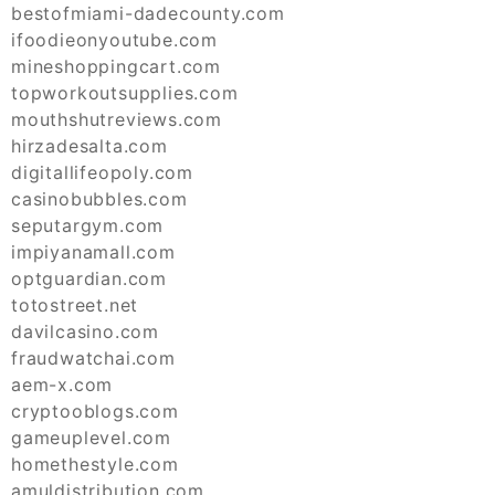
bestofmiami-dadecounty.com
ifoodieonyoutube.com
mineshoppingcart.com
topworkoutsupplies.com
mouthshutreviews.com
hirzadesalta.com
digitallifeopoly.com
casinobubbles.com
seputargym.com
impiyanamall.com
optguardian.com
totostreet.net
davilcasino.com
fraudwatchai.com
aem-x.com
cryptooblogs.com
gameuplevel.com
homethestyle.com
amuldistribution.com