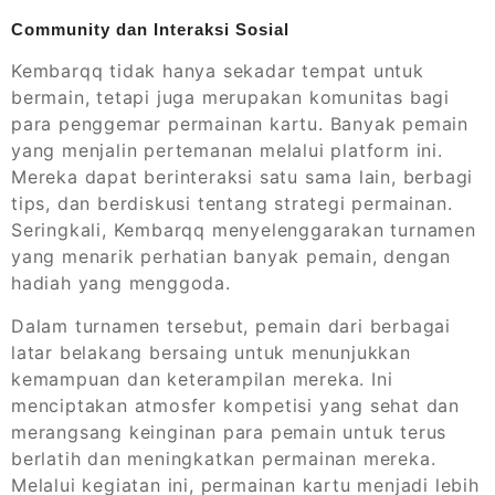
Community dan Interaksi Sosial
Kembarqq tidak hanya sekadar tempat untuk
bermain, tetapi juga merupakan komunitas bagi
para penggemar permainan kartu. Banyak pemain
yang menjalin pertemanan melalui platform ini.
Mereka dapat berinteraksi satu sama lain, berbagi
tips, dan berdiskusi tentang strategi permainan.
Seringkali, Kembarqq menyelenggarakan turnamen
yang menarik perhatian banyak pemain, dengan
hadiah yang menggoda.
Dalam turnamen tersebut, pemain dari berbagai
latar belakang bersaing untuk menunjukkan
kemampuan dan keterampilan mereka. Ini
menciptakan atmosfer kompetisi yang sehat dan
merangsang keinginan para pemain untuk terus
berlatih dan meningkatkan permainan mereka.
Melalui kegiatan ini, permainan kartu menjadi lebih