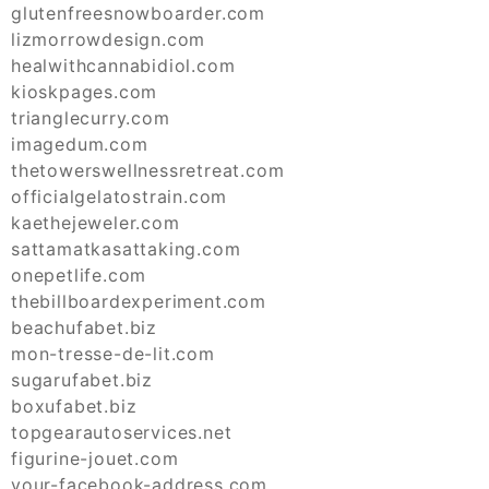
glutenfreesnowboarder.com
lizmorrowdesign.com
healwithcannabidiol.com
kioskpages.com
trianglecurry.com
imagedum.com
thetowerswellnessretreat.com
officialgelatostrain.com
kaethejeweler.com
sattamatkasattaking.com
onepetlife.com
thebillboardexperiment.com
beachufabet.biz
mon-tresse-de-lit.com
sugarufabet.biz
boxufabet.biz
topgearautoservices.net
figurine-jouet.com
your-facebook-address.com