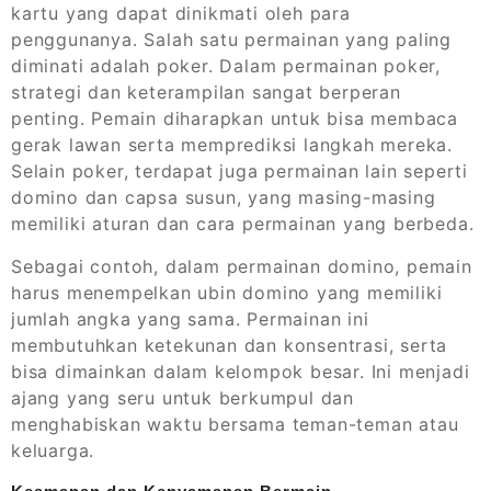
kartu yang dapat dinikmati oleh para
penggunanya. Salah satu permainan yang paling
diminati adalah poker. Dalam permainan poker,
strategi dan keterampilan sangat berperan
penting. Pemain diharapkan untuk bisa membaca
gerak lawan serta memprediksi langkah mereka.
Selain poker, terdapat juga permainan lain seperti
domino dan capsa susun, yang masing-masing
memiliki aturan dan cara permainan yang berbeda.
Sebagai contoh, dalam permainan domino, pemain
harus menempelkan ubin domino yang memiliki
jumlah angka yang sama. Permainan ini
membutuhkan ketekunan dan konsentrasi, serta
bisa dimainkan dalam kelompok besar. Ini menjadi
ajang yang seru untuk berkumpul dan
menghabiskan waktu bersama teman-teman atau
keluarga.