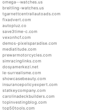
omega--watches.us
breitling-watches.us
tgarnettcentrallautoads.com
fixadvert.com
autopluz.co
save3time-c.com
vexonhcf.com
demos-pixelsparadise.com
mediatitude.com
prewarmotorcycles.com
simracinglinks.com
dosyamerkezi.net
le-surrealisme.com
showcasebeauty.com
insurancepolicyexpert.com
statkeycompany.com
carolinadeckbuilders.com
topinvestingblog.com
top50tools.com