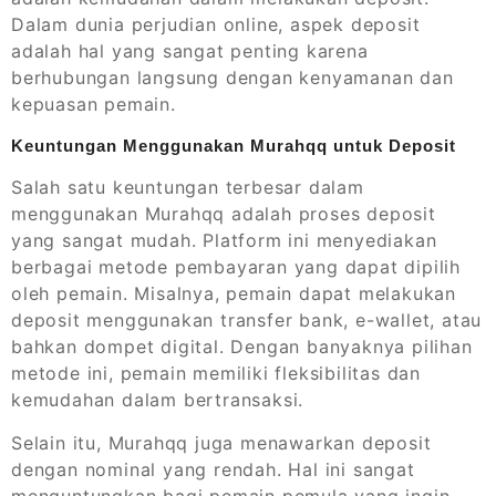
Dalam dunia perjudian online, aspek deposit
adalah hal yang sangat penting karena
berhubungan langsung dengan kenyamanan dan
kepuasan pemain.
Keuntungan Menggunakan Murahqq untuk Deposit
Salah satu keuntungan terbesar dalam
menggunakan Murahqq adalah proses deposit
yang sangat mudah. Platform ini menyediakan
berbagai metode pembayaran yang dapat dipilih
oleh pemain. Misalnya, pemain dapat melakukan
deposit menggunakan transfer bank, e-wallet, atau
bahkan dompet digital. Dengan banyaknya pilihan
metode ini, pemain memiliki fleksibilitas dan
kemudahan dalam bertransaksi.
Selain itu, Murahqq juga menawarkan deposit
dengan nominal yang rendah. Hal ini sangat