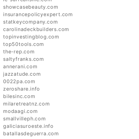
showcasebeauty.com
insurancepolicyexpert.com
statkeycompany.com
carolinadeckbuilders.com
topinvestingblog.com
top50tools.com
the-rep.com
saltyfranks.com
annerani.com
jazzatude.com
0022pa.com
zeroshare.info
bilesinc.com
milaretreatnz.com
modaagi.com
smallvilleph.com
galiciasuroeste.info
batallasdeguerra.com