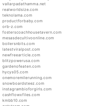
vallarpadathamma.net
realworldsize.com
teknolama.com
productforbaby.com
orb-z.com
fosterscoachhousetavern.com
mesasdecultivoonline.com
boilersnbits.com
latestviralpost.com
newfreearticle.com
blitzpowerusa.com
gardenofeaten.com
hycys05.com
onemoremilerunning.com
snowboardsteez.com
instagrambioforgirls.com
cashflowxfiles.com
kmbb10.com