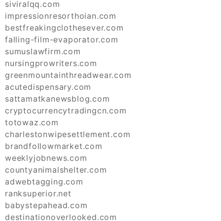
siviralqq.com
impressionresorthoian.com
bestfreakingclothesever.com
falling-film-evaporator.com
sumuslawfirm.com
nursingprowriters.com
greenmountainthreadwear.com
acutedispensary.com
sattamatkanewsblog.com
cryptocurrencytradingcn.com
totowaz.com
charlestonwipesettlement.com
brandfollowmarket.com
weeklyjobnews.com
countyanimalshelter.com
adwebtagging.com
ranksuperior.net
babystepahead.com
destinationoverlooked.com