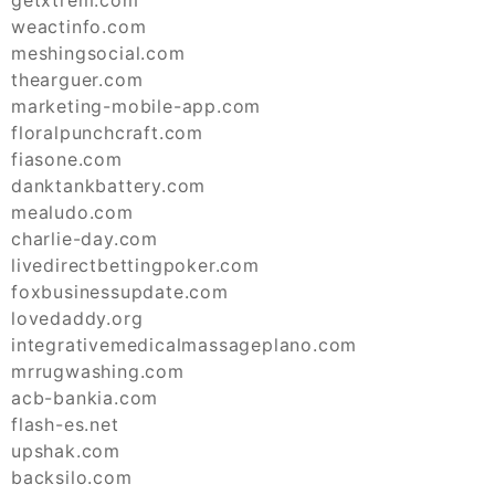
getxtrem.com
weactinfo.com
meshingsocial.com
thearguer.com
marketing-mobile-app.com
floralpunchcraft.com
fiasone.com
danktankbattery.com
mealudo.com
charlie-day.com
livedirectbettingpoker.com
foxbusinessupdate.com
lovedaddy.org
integrativemedicalmassageplano.com
mrrugwashing.com
acb-bankia.com
flash-es.net
upshak.com
backsilo.com