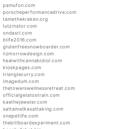
pamufon.com
porscheperformancedrive.com
tamethekraken.org
lutzinator.com
ondasrl.com
blife2016.com
glutenfreesnowboarder.com
lizmorrowdesign.com
healwithcannabidiol.com
kioskpages.com
trianglecurry.com
imagedum.com
thetowerswellnessretreat.com
officialgelatostrain.com
kaethejeweler.com
sattamatkasattaking.com
onepetlife.com
thebillboardexperiment.com