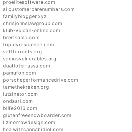
proelitesoftware.com
allcustomercarenumbers.com
familyblogger.xyz
chrisjohnslawgroup.com
klub-vulcan-online.com
breitkamp.com
tripleyresidence.com
softtorrents.org
somosvulnerables.org
duatloterrassa.com
pamufon.com
porscheperformancedrive.com
tamethekraken.org
lutzinator.com
ondasrl.com
blife2016.com
glutenfreesnowboarder.com
lizmorrowdesign.com
healwithcannabidiol.com