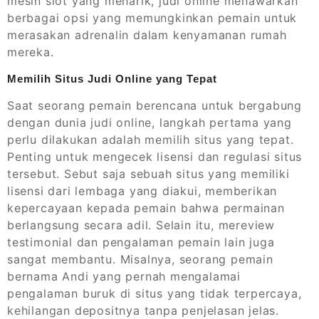
mesin slot yang menarik, judi online menawarkan
berbagai opsi yang memungkinkan pemain untuk
merasakan adrenalin dalam kenyamanan rumah
mereka.
Memilih Situs Judi Online yang Tepat
Saat seorang pemain berencana untuk bergabung
dengan dunia judi online, langkah pertama yang
perlu dilakukan adalah memilih situs yang tepat.
Penting untuk mengecek lisensi dan regulasi situs
tersebut. Sebut saja sebuah situs yang memiliki
lisensi dari lembaga yang diakui, memberikan
kepercayaan kepada pemain bahwa permainan
berlangsung secara adil. Selain itu, mereview
testimonial dan pengalaman pemain lain juga
sangat membantu. Misalnya, seorang pemain
bernama Andi yang pernah mengalamai
pengalaman buruk di situs yang tidak terpercaya,
kehilangan depositnya tanpa penjelasan jelas.