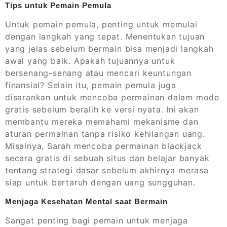
Tips untuk Pemain Pemula
Untuk pemain pemula, penting untuk memulai
dengan langkah yang tepat. Menentukan tujuan
yang jelas sebelum bermain bisa menjadi langkah
awal yang baik. Apakah tujuannya untuk
bersenang-senang atau mencari keuntungan
finansial? Selain itu, pemain pemula juga
disarankan untuk mencoba permainan dalam mode
gratis sebelum beralih ke versi nyata. Ini akan
membantu mereka memahami mekanisme dan
aturan permainan tanpa risiko kehilangan uang.
Misalnya, Sarah mencoba permainan blackjack
secara gratis di sebuah situs dan belajar banyak
tentang strategi dasar sebelum akhirnya merasa
siap untuk bertaruh dengan uang sungguhan.
Menjaga Kesehatan Mental saat Bermain
Sangat penting bagi pemain untuk menjaga