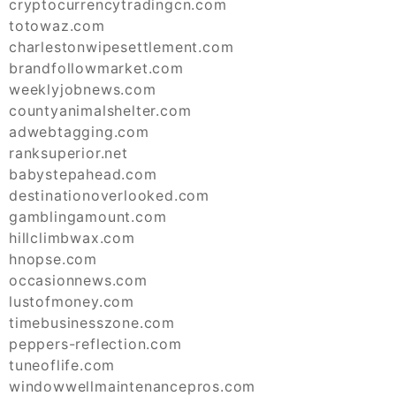
cryptocurrencytradingcn.com
totowaz.com
charlestonwipesettlement.com
brandfollowmarket.com
weeklyjobnews.com
countyanimalshelter.com
adwebtagging.com
ranksuperior.net
babystepahead.com
destinationoverlooked.com
gamblingamount.com
hillclimbwax.com
hnopse.com
occasionnews.com
lustofmoney.com
timebusinesszone.com
peppers-reflection.com
tuneoflife.com
windowwellmaintenancepros.com