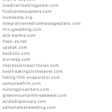
livedirectbettingpoker.com
foxbusinessupdate.com
lovedaddy.org
integrativemedicalmassageplano.com
mrrugwashing.com
acb-bankia.com
flash-es.net
upshak.com
backsilo.com
siviralqq.com
impressionresorthoian.com
bestfreakingclothesever.com
falling-film-evaporator.com
sumuslawfirm.com
nursingprowriters.com
greenmountainthreadwear.com
acutedispensary.com
sattamatkanewsblog.com