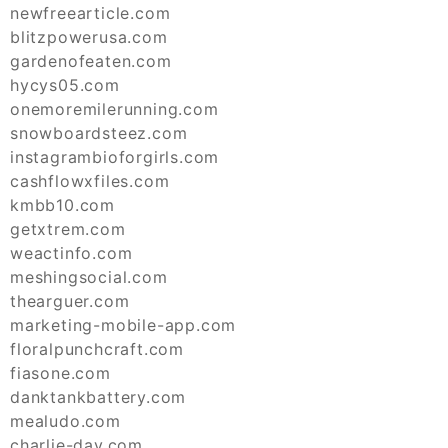
newfreearticle.com
blitzpowerusa.com
gardenofeaten.com
hycys05.com
onemoremilerunning.com
snowboardsteez.com
instagrambioforgirls.com
cashflowxfiles.com
kmbb10.com
getxtrem.com
weactinfo.com
meshingsocial.com
thearguer.com
marketing-mobile-app.com
floralpunchcraft.com
fiasone.com
danktankbattery.com
mealudo.com
charlie-day.com