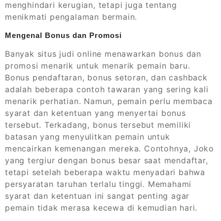
menghindari kerugian, tetapi juga tentang
menikmati pengalaman bermain.
Mengenal Bonus dan Promosi
Banyak situs judi online menawarkan bonus dan
promosi menarik untuk menarik pemain baru.
Bonus pendaftaran, bonus setoran, dan cashback
adalah beberapa contoh tawaran yang sering kali
menarik perhatian. Namun, pemain perlu membaca
syarat dan ketentuan yang menyertai bonus
tersebut. Terkadang, bonus tersebut memiliki
batasan yang menyulitkan pemain untuk
mencairkan kemenangan mereka. Contohnya, Joko
yang tergiur dengan bonus besar saat mendaftar,
tetapi setelah beberapa waktu menyadari bahwa
persyaratan taruhan terlalu tinggi. Memahami
syarat dan ketentuan ini sangat penting agar
pemain tidak merasa kecewa di kemudian hari.