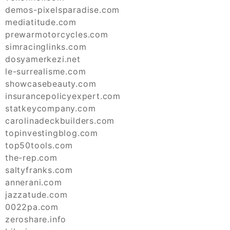
demos-pixelsparadise.com
mediatitude.com
prewarmotorcycles.com
simracinglinks.com
dosyamerkezi.net
le-surrealisme.com
showcasebeauty.com
insurancepolicyexpert.com
statkeycompany.com
carolinadeckbuilders.com
topinvestingblog.com
top50tools.com
the-rep.com
saltyfranks.com
annerani.com
jazzatude.com
0022pa.com
zeroshare.info