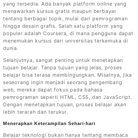
yang tersedia. Ada banyak platform online yang
menawarkan kursus gratis maupun berbayar
tentang berbagai topik, mulai dari pemrograman
hingga desain grafis. Salah satu platform yang
populer adalah Coursera, di mana pengguna dapat
menemukan kursus dari universitas terkemuka di
dunia.
Selanjutnya, sangat penting untuk menetapkan
tujuan belajar. Tanpa tujuan yang jelas, proses
belajar bisa terasa membingungkan. Misalnya, jika
seseorang ingin menjadi seorang pengembang
web, mereka dapat fokus pada bahasa
pemrograman seperti HTML, CSS, dan JavaScript.
Dengan menetapkan tujuan, proses belajar akan
lebih terarah dan terukur.
Menerapkan Keterampilan Sehari-hari
Belajar teknologi bukan hanya tentang membaca