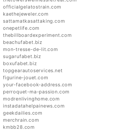
officialgelatostrain.com
kaethejeweler.com
sattamatkasattaking.com
onepetlife.com
thebillboardexperiment.com
beachufabet.biz
mon-tresse-de-lit.com
sugarufabet.biz
boxufabet.biz
topgearautoservices.net
figurine-jouet.com
your-facebook-address.com
perroquet-ma-passion.com
modrenlivinghome.com
instadatahelpainews.com
geekdailies.com
merchrain.com
kmbb28.com