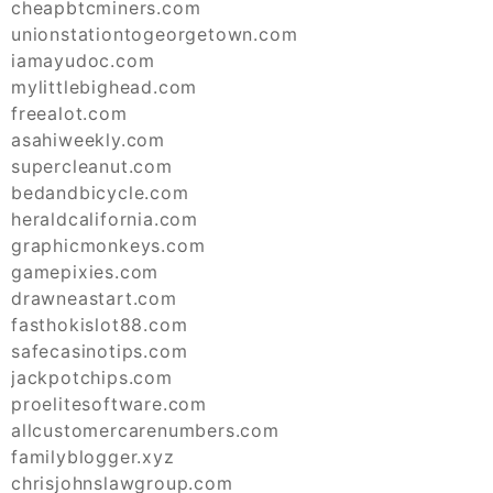
cheapbtcminers.com
unionstationtogeorgetown.com
iamayudoc.com
mylittlebighead.com
freealot.com
asahiweekly.com
supercleanut.com
bedandbicycle.com
heraldcalifornia.com
graphicmonkeys.com
gamepixies.com
drawneastart.com
fasthokislot88.com
safecasinotips.com
jackpotchips.com
proelitesoftware.com
allcustomercarenumbers.com
familyblogger.xyz
chrisjohnslawgroup.com