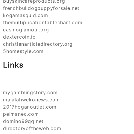
buyskincareproducts.org
frenchbulldogpuppyforsale.net
kogamasquid.com
themultiplicationtablechart.com
casinoglamour.org
dextercoin.io
christianarticledirectory.org
5homestyle.com
Links
mygamblingstory.com
majalahwekonews.com
2017hoganoutlet.com
pelmanec.com
domino99qq.net
directoryoftheweb.com