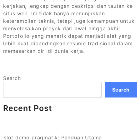
kerjakan, lengkap dengan deskripsi dan tautan ke
situs web. Ini tidak hanya menunjukkan
keterampilan teknis, tetapi juga kemampuan untuk
menyelesaikan proyek dari awal hingga akhir.
Portofolio yang menarik dapat menjadi alat yang
lebih kuat dibandingkan resume tradisional dalam
memasarkan diri di dunia kerja.
Search
Search
Recent Post
slot demo pragmatik: Panduan Utama