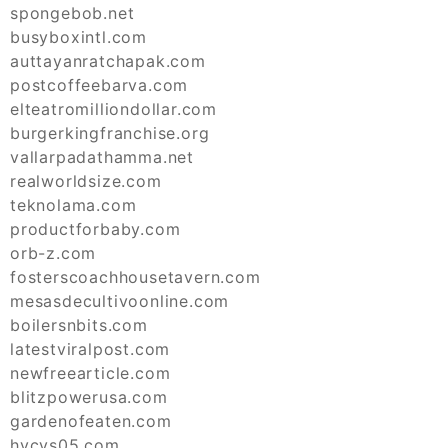
spongebob.net
busyboxintl.com
auttayanratchapak.com
postcoffeebarva.com
elteatromilliondollar.com
burgerkingfranchise.org
vallarpadathamma.net
realworldsize.com
teknolama.com
productforbaby.com
orb-z.com
fosterscoachhousetavern.com
mesasdecultivoonline.com
boilersnbits.com
latestviralpost.com
newfreearticle.com
blitzpowerusa.com
gardenofeaten.com
hycys05.com