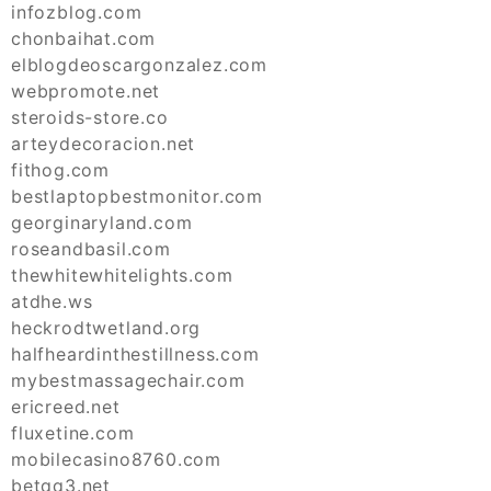
infozblog.com
chonbaihat.com
elblogdeoscargonzalez.com
webpromote.net
steroids-store.co
arteydecoracion.net
fithog.com
bestlaptopbestmonitor.com
georginaryland.com
roseandbasil.com
thewhitewhitelights.com
atdhe.ws
heckrodtwetland.org
halfheardinthestillness.com
mybestmassagechair.com
ericreed.net
fluxetine.com
mobilecasino8760.com
betqq3.net