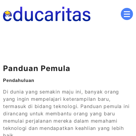
Skip
to
content
Gunakan GoPay dan LinkAja untuk deposit dan
Slot Gacor di Situs Judi
mainkan slot gacor dengan kemudahan di situs judi
Terbaik dengan E-Wallet
terbaik.
GoPay dan LinkAja
Panduan Pemula
Pendahuluan
Di dunia yang semakin maju ini, banyak orang
yang ingin mempelajari keterampilan baru,
termasuk di bidang teknologi. Panduan pemula ini
dirancang untuk membantu orang yang baru
memulai perjalanan mereka dalam memahami
teknologi dan mendapatkan keahlian yang lebih
baik.