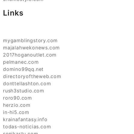
Links
mygamblingstory.com
majalahwekonews.com
2017hoganoutlet.com
pelmanec.com
domino99qq.net
directoryoftheweb.com
donttellashton.com
rush3studio.com
roro90.com
herzio.com
in-hi5.com
krainafantasy.info
todas-noticias.com
senikartu.com