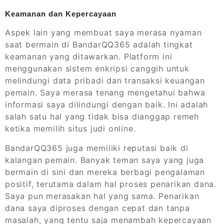
Keamanan dan Kepercayaan
Aspek lain yang membuat saya merasa nyaman
saat bermain di BandarQQ365 adalah tingkat
keamanan yang ditawarkan. Platform ini
menggunakan sistem enkripsi canggih untuk
melindungi data pribadi dan transaksi keuangan
pemain. Saya merasa tenang mengetahui bahwa
informasi saya dilindungi dengan baik. Ini adalah
salah satu hal yang tidak bisa dianggap remeh
ketika memilih situs judi online.
BandarQQ365 juga memiliki reputasi baik di
kalangan pemain. Banyak teman saya yang juga
bermain di sini dan mereka berbagi pengalaman
positif, terutama dalam hal proses penarikan dana.
Saya pun merasakan hal yang sama. Penarikan
dana saya diproses dengan cepat dan tanpa
masalah, yang tentu saja menambah kepercayaan