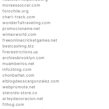
moraessoccer.com
forochile.org
chart-track.com
wonderfultraveling.com
promocioname.net
wimaxworld.com
freeonlinecricketgames.net
bestcashing.biz
firerestrictions.us
archiesbrooklyn.com
muambeiros.net
infozblog.com
chonbaihat.com
elblogdeoscargonzalez.com
webpromote.net
steroids-store.co
arteydecoracion.net
fithog.com