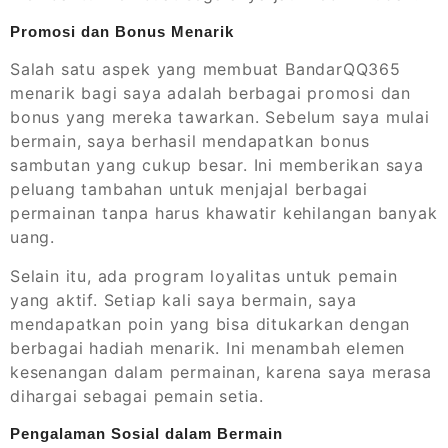
Promosi dan Bonus Menarik
Salah satu aspek yang membuat BandarQQ365
menarik bagi saya adalah berbagai promosi dan
bonus yang mereka tawarkan. Sebelum saya mulai
bermain, saya berhasil mendapatkan bonus
sambutan yang cukup besar. Ini memberikan saya
peluang tambahan untuk menjajal berbagai
permainan tanpa harus khawatir kehilangan banyak
uang.
Selain itu, ada program loyalitas untuk pemain
yang aktif. Setiap kali saya bermain, saya
mendapatkan poin yang bisa ditukarkan dengan
berbagai hadiah menarik. Ini menambah elemen
kesenangan dalam permainan, karena saya merasa
dihargai sebagai pemain setia.
Pengalaman Sosial dalam Bermain