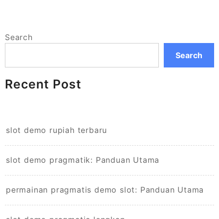
Search
Search
Recent Post
slot demo rupiah terbaru
slot demo pragmatik: Panduan Utama
permainan pragmatis demo slot: Panduan Utama