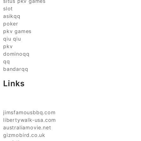
situs pkv games
slot
asikqq
poker
pkv games
qiu qiu
pkv
dominoqq
qq
bandarqq
Links
jimsfamousbbq.com
libertywalk-usa.com
australiamovie.net
gizmobird.co.uk