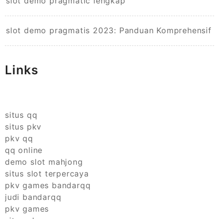
slot demo pragmatic lengkap
slot demo pragmatis 2023: Panduan Komprehensif
Links
situs qq
situs pkv
pkv qq
qq online
demo slot mahjong
situs slot terpercaya
pkv games bandarqq
judi bandarqq
pkv games