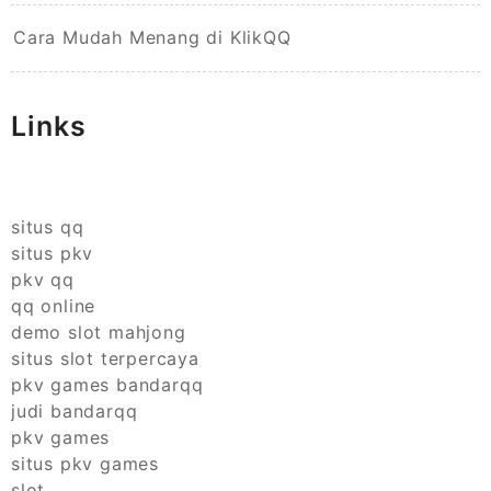
Cara Mudah Menang di KlikQQ
Links
situs qq
situs pkv
pkv qq
qq online
demo slot mahjong
situs slot terpercaya
pkv games bandarqq
judi bandarqq
pkv games
situs pkv games
slot