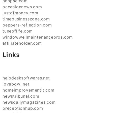
hnopse.com
occasionnews.com
lustofmoney.com
timebusinesszone.com
peppers-reflection.com
tuneoflife.com
windowwellmaintenancepros.com
affiliateholder.com
Links
helpdesksoftwares.net
lovabowl.net
homeimprovementit.com
newstribunal.com
newsdailymagazines.com
preceptionhub.com