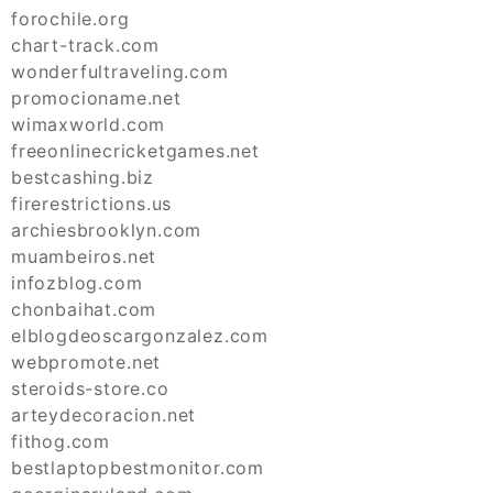
forochile.org
chart-track.com
wonderfultraveling.com
promocioname.net
wimaxworld.com
freeonlinecricketgames.net
bestcashing.biz
firerestrictions.us
archiesbrooklyn.com
muambeiros.net
infozblog.com
chonbaihat.com
elblogdeoscargonzalez.com
webpromote.net
steroids-store.co
arteydecoracion.net
fithog.com
bestlaptopbestmonitor.com