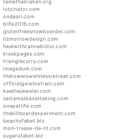
tamethekraken.org
lutzinator.com
ondasrl.com
blife2016.com
glutenfreesnowboarder.com
lizmorrowdesign.com
healwithcannabidiol.com
kioskpages.com
trianglecurry.com
imagedum.com
thetowerswellnessretreat.com
officialgelatostrain.com
kaethejeweler.com
sattamatkasattaking.com
onepetlife.com
thebillboardexperiment.com
beachufabet.biz
mon-tresse-de-lit.com
sugarufabet.biz