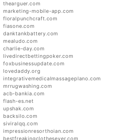
thearguer.com
marketing-mobile-app.com
floralpunchcraft.com
fiasone.com
danktankbattery.com
mealudo.com
charlie-day.com
livedirectbettingpoker.com
foxbusinessupdate.com
lovedaddy.org
integrativemedicalmassageplano.com
mrrugwashing.com
acb-bankia.com
flash-es.net
upshak.com
backsilo.com
siviralqq.com
impressionresorthoian.com
bestfreakingclothesever.com