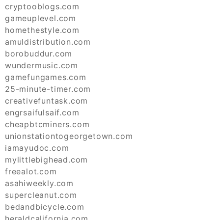
cryptooblogs.com
gameuplevel.com
homethestyle.com
amuldistribution.com
borobuddur.com
wundermusic.com
gamefungames.com
25-minute-timer.com
creativefuntask.com
engrsaifulsaif.com
cheapbtcminers.com
unionstationtogeorgetown.com
iamayudoc.com
mylittlebighead.com
freealot.com
asahiweekly.com
supercleanut.com
bedandbicycle.com
heraldcalifornia.com