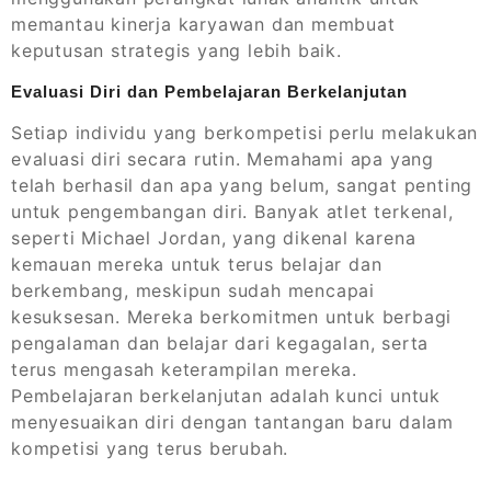
memantau kinerja karyawan dan membuat
keputusan strategis yang lebih baik.
Evaluasi Diri dan Pembelajaran Berkelanjutan
Setiap individu yang berkompetisi perlu melakukan
evaluasi diri secara rutin. Memahami apa yang
telah berhasil dan apa yang belum, sangat penting
untuk pengembangan diri. Banyak atlet terkenal,
seperti Michael Jordan, yang dikenal karena
kemauan mereka untuk terus belajar dan
berkembang, meskipun sudah mencapai
kesuksesan. Mereka berkomitmen untuk berbagi
pengalaman dan belajar dari kegagalan, serta
terus mengasah keterampilan mereka.
Pembelajaran berkelanjutan adalah kunci untuk
menyesuaikan diri dengan tantangan baru dalam
kompetisi yang terus berubah.