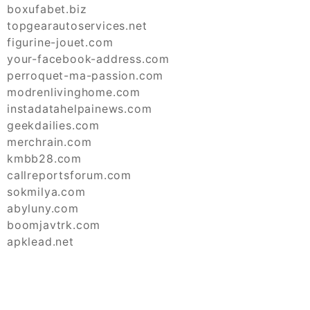
boxufabet.biz
topgearautoservices.net
figurine-jouet.com
your-facebook-address.com
perroquet-ma-passion.com
modrenlivinghome.com
instadatahelpainews.com
geekdailies.com
merchrain.com
kmbb28.com
callreportsforum.com
sokmilya.com
abyluny.com
boomjavtrk.com
apklead.net