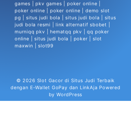
games
|
pkv games
|
poker online
|
poker online
|
poker online
|
demo slot
pg
|
situs judi bola
|
situs judi bola
|
situs
judi bola resmi
|
link alternatif sbobet
|
murniqq pkv
|
hematqq pkv
|
qq poker
online
|
situs judi bola
|
poker
|
slot
maxwin
|
slot99
© 2026
Slot Gacor di Situs Judi Terbaik
dengan E-Wallet GoPay dan LinkAja
Powered
by WordPress