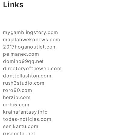
Links
mygamblingstory.com
majalahwekonews.com
2017hoganoutlet.com
pelmanec.com
domino99qq.net
directoryoftheweb.com
donttellashton.com
rush3studio.com
roro90.com
herzio.com
in-hi5.com
krainafantasy.info
todas-noticias.com
senikartu.com
rusportal.net