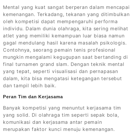
Mental yang kuat sangat berperan dalam mencapai
kemenangan. Terkadang, tekanan yang ditimbulkan
oleh kompetisi dapat mempengaruhi performa
individu. Dalam dunia olahraga, kita sering melihat
atlet yang memiliki kemampuan luar biasa namun
gagal mendulang hasil karena masalah psikologis.
Contohnya, seorang pemain tenis profesional
mungkin mengalami kegugupan saat bertanding di
final turnamen grand slam. Dengan teknik mental
yang tepat, seperti visualisasi dan pernapasan
dalam, kita bisa mengatasi ketegangan tersebut
dan tampil lebih baik.
Peran Tim dan Kerjasama
Banyak kompetisi yang menuntut kerjasama tim
yang solid. Di olahraga tim seperti sepak bola,
komunikasi dan kerjasama antar pemain
merupakan faktor kunci menuju kemenangan.