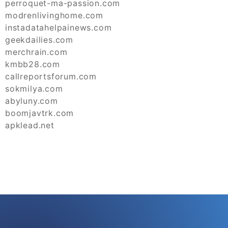
perroquet-ma-passion.com
modrenlivinghome.com
instadatahelpainews.com
geekdailies.com
merchrain.com
kmbb28.com
callreportsforum.com
sokmilya.com
abyluny.com
boomjavtrk.com
apklead.net