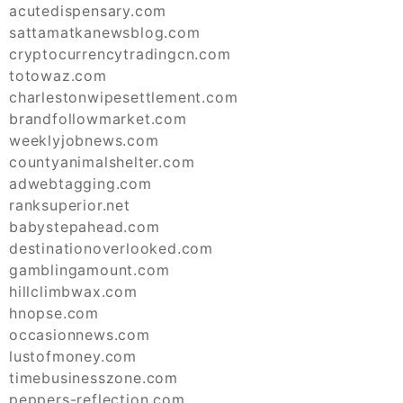
acutedispensary.com
sattamatkanewsblog.com
cryptocurrencytradingcn.com
totowaz.com
charlestonwipesettlement.com
brandfollowmarket.com
weeklyjobnews.com
countyanimalshelter.com
adwebtagging.com
ranksuperior.net
babystepahead.com
destinationoverlooked.com
gamblingamount.com
hillclimbwax.com
hnopse.com
occasionnews.com
lustofmoney.com
timebusinesszone.com
peppers-reflection.com