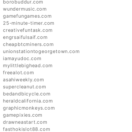
borobuddur.com
wundermusic.com
gamefungames.com
25-minute-timer.com
creativefuntask.com
engrsaifulsaif.com
cheapbtcminers.com
unionstationtogeorgetown.com
iamayudoc.com
mylittlebighead.com
freealot.com
asahiweekly.com
supercleanut.com
bedandbicycle.com
heraldcalifornia.com
graphicmonkeys.com
gamepixies.com
drawneastart.com
fasthokislot88.com