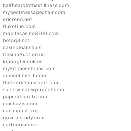
halfheardinthestillness.com
mybestmassagechair.com
ericreed.net
fluxetine.com
mobilecasino8760.com
betqq3.net
casinoloans5.us
CasinoAuction.us
kipooglecouk.us
mykitchennhome.com
aumoulinvert.com
thefoodiepassport.com
superwindowproject.com
papibakigrafo.com
icanhazjs.com
canimpact.org
goviralstudy.com
cartourism.net