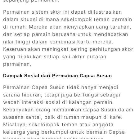
Permainan sistem skor ini dapat diilustrasikan
dalam situasi di mana sekelompok teman bermain
di rumah. Mereka akan menyiapkan uang taruhan,
dan setiap pemain berusaha untuk mendapatkan
nilai tinggi dalam kombinasi kartu mereka.
Keseruan akan meningkat seiring perhitungan skor
yang dilakukan setiap kali akhir putaran
permainan.
Dampak Sosial dari Permainan Capsa Susun
Permainan Capsa Susun tidak hanya menjadi
sarana hiburan, tetapi juga berfungsi sebagai
wadah interaksi sosial di kalangan pemain.
Kebanyakan orang memainkan Capsa Susun dalam
suasana santai, baik di rumah maupun di kafe.
Misalnya, sekelompok teman atau anggota
keluarga yang berkumpul untuk bermain Capsa