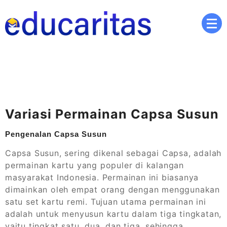
Skip
to
content
Gunakan GoPay dan LinkAja untuk deposit dan
Slot Gacor di Situs Judi
mainkan slot gacor dengan kemudahan di situs judi
Terbaik dengan E-Wallet
terbaik.
GoPay dan LinkAja
Variasi Permainan Capsa Susun
Pengenalan Capsa Susun
Capsa Susun, sering dikenal sebagai Capsa, adalah
permainan kartu yang populer di kalangan
masyarakat Indonesia. Permainan ini biasanya
dimainkan oleh empat orang dengan menggunakan
satu set kartu remi. Tujuan utama permainan ini
adalah untuk menyusun kartu dalam tiga tingkatan,
yaitu tingkat satu, dua, dan tiga, sehingga