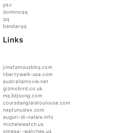
pkv
dominoqq
qq
bandarqq
Links
jimsfamousbbq.com
libertywalk-usa.com
australiamovie.net
gizmobird.co.uk
mp3djsong.com
coursdanglaistoulouse.com
neptunuslex.com
auguri-di-natale.info
michelewatch.us
omega--watches.us